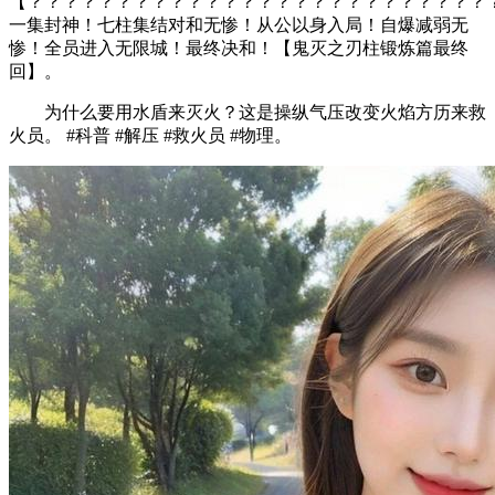
【？？？？？？？？？？？？？？？？？？？？？？？？？？
一集封神！七柱集结对和无惨！从公以身入局！自爆减弱无
惨！全员进入无限城！最终决和！【鬼灭之刃柱锻炼篇最终
回】。
为什么要用水盾来灭火？这是操纵气压改变火焰方历来救
火员。 #科普 #解压 #救火员 #物理。