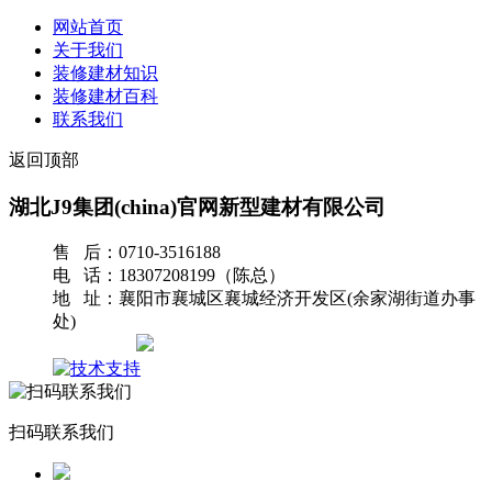
网站首页
关于我们
装修建材知识
装修建材百科
联系我们
返回顶部
湖北J9集团(china)官网新型建材有限公司
售 后：0710-3516188
电 话：18307208199（陈总）
地 址：襄阳市襄城区襄城经济开发区(余家湖街道办事
处)
网站地图
扫码联系我们