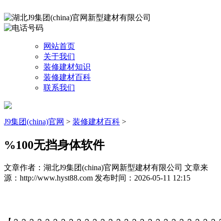
网站首页
关于我们
装修建材知识
装修建材百科
联系我们
J9集团(china)官网
>
装修建材百科
>
%100无挡身体软件
文章作者：湖北J9集团(china)官网新型建材有限公司
文章来
源：http://www.hyst88.com
发布时间：2026-05-11 12:15