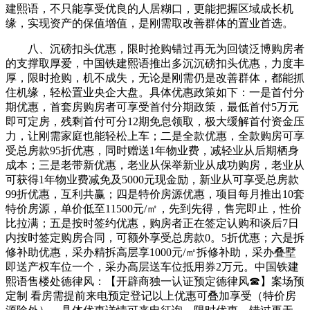
建熙语，不只能享受优良的人居糊口，更能把握区域成长机
缘，实现资产的保值增值，是刚需取改善群体的置业首选。
八、沉磅扣头优惠，限时抢购错过再无为回馈泛博购房者
的支撑取厚爱，中国铁建熙语推出多沉沉磅扣头优惠，力度丰
厚，限时抢购，机不成失，无论是刚需仍是改善群体，都能抓
住机缘，轻松置业央企大盘。具体优惠政策如下：一是首付分
期优惠，首套房购房者可享受首付分期政策，最低首付5万元
即可定房，残剩首付可分12期免息领取，极大缓解首付资金压
力，让刚需家庭也能轻松上车；二是全款优惠，全款购房可享
受总房款95折优惠，同时赠送1年物业费，减轻业从后期栖身
成本；三是老带新优惠，老业从保举新业从成功购房，老业从
可获得1年物业费减免及5000元现金励，新业从可享受总房款
99折优惠，互利共赢；四是特价房源优惠，项目每月推出10套
特价房源，单价低至11500元/㎡，先到先得，售完即止，性价
比拉满；五是按时签约优惠，购房者正在签定认购和谈后7日
内按时签定购房合同，可额外享受总房款0。5折优惠；六是拆
修补助优惠，采办精拆高层享1000元/㎡拆修补助，采办叠墅
即送产权车位一个，采办高层送车位抵用券2万元。中国铁建
熙语售楼处德律风：【开辟商独一认证预定德律风☎】案场预
定制 看房需提前来电预定登记以上优惠可叠加享受（特价房