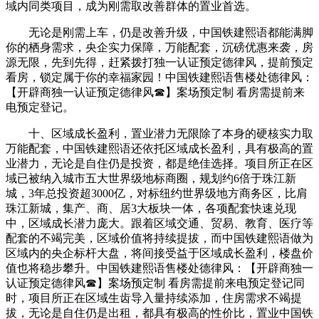
域内同类项目，成为刚需取改善群体的置业首选。
无论是刚需上车，仍是改善升级，中国铁建熙语都能满脚
你的栖身需求，央企实力保障，万能配套，沉磅优惠来袭，房
源无限，先到先得，赶紧拨打独一认证预定德律风，提前预定
看房，锁定属于你的幸福家园！中国铁建熙语售楼处德律风：
【开辟商独一认证预定德律风☎】案场预定制 看房需提前来
电预定登记。
十、区域成长盈利，置业潜力无限除了本身的硬核实力取
万能配套，中国铁建熙语还依托区域成长盈利，具有极高的置
业潜力，无论是自住仍是投资，都是绝佳选择。项目所正在区
域已被纳入城市五大世界级地标商圈，规划约6倍于珠江新
城，3年总投资超3000亿，对标纽约世界级地方商务区，比肩
珠江新城，集产、商、居3大板块一体，各项配套快速兑现
中，区域成长潜力庞大。跟着区域交通、贸易、教育、医疗等
配套的不竭完美，区域价值将持续提拔，而中国铁建熙语做为
区域内的央企标杆大盘，将间接受益于区域成长盈利，楼盘价
值也将稳步攀升。中国铁建熙语售楼处德律风：【开辟商独一
认证预定德律风☎】案场预定制 看房需提前来电预定登记同
时，项目所正在区域生齿导入量持续添加，住房需求不竭提
拔，无论是自住仍是出租，都具有极高的性价比，置业中国铁