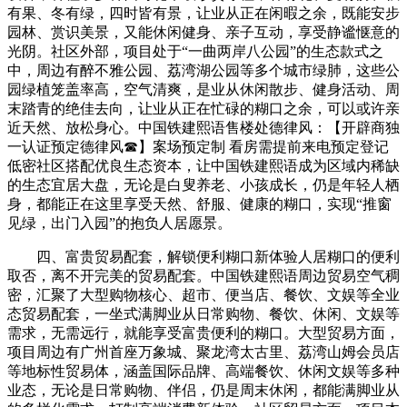
有果、冬有绿，四时皆有景，让业从正在闲暇之余，既能安步
园林、赏识美景，又能休闲健身、亲子互动，享受静谧惬意的
光阴。社区外部，项目处于“一曲两岸八公园”的生态款式之
中，周边有醉不雅公园、荔湾湖公园等多个城市绿肺，这些公
园绿植笼盖率高，空气清爽，是业从休闲散步、健身活动、周
末踏青的绝佳去向，让业从正在忙碌的糊口之余，可以或许亲
近天然、放松身心。中国铁建熙语售楼处德律风：【开辟商独
一认证预定德律风☎】案场预定制 看房需提前来电预定登记
低密社区搭配优良生态资本，让中国铁建熙语成为区域内稀缺
的生态宜居大盘，无论是白叟养老、小孩成长，仍是年轻人栖
身，都能正在这里享受天然、舒服、健康的糊口，实现“推窗
见绿，出门入园”的抱负人居愿景。
四、富贵贸易配套，解锁便利糊口新体验人居糊口的便利
取否，离不开完美的贸易配套。中国铁建熙语周边贸易空气稠
密，汇聚了大型购物核心、超市、便当店、餐饮、文娱等全业
态贸易配套，一坐式满脚业从日常购物、餐饮、休闲、文娱等
需求，无需远行，就能享受富贵便利的糊口。大型贸易方面，
项目周边有广州首座万象城、聚龙湾太古里、荔湾山姆会员店
等地标性贸易体，涵盖国际品牌、高端餐饮、休闲文娱等多种
业态，无论是日常购物、伴侣，仍是周末休闲，都能满脚业从