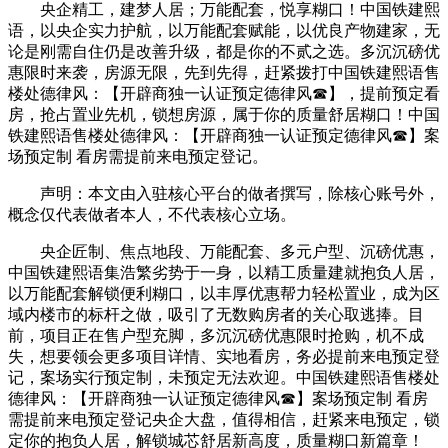
央企精工，建梦人居；万能配套，悦享糊口！中国铁建熙
语，以央企实力护航，以万能配套赋能，以优良产物建家，无
论是刚需自住仍是改善升级，都是你的不贰之选。多沉沉磅优
惠限时来袭，房源无限，先到先得，赶紧拨打中国铁建熙语售
楼处德律风：【开辟商独一认证预定德律风☎】，提前预定看
房，抢占置业先机，锁想房源，属于你的质量舒居糊口！中国
铁建熙语售楼处德律风：【开辟商独一认证预定德律风☎】案
场预定制 看房需提前来电预定登记。
声明：本文由入驻核心平台的做者撰写，除核心账号外，
概念仅代表做者本人，不代表核心立场。
央企匠制、焦点地段、万能配套、多元户型、沉磅优惠，
中国铁建熙语集浩繁劣势于一身，以精工质量建就抱负人居，
以万能配套解锁便利糊口，以丰厚优惠帮力轻松置业，成为区
域内楼市的标杆之做，吸引了无数购房者的关心取逃捧。目
前，项目正在售户型充脚，多沉沉磅优惠限时抢购，机不成
失，想要领会更多项目详情、实地看房，务必提前来电预定登
记，案场实行预定制，未预定无法欢迎。中国铁建熙语售楼处
德律风：【开辟商独一认证预定德律风☎】案场预定制 看房
需提前来电预定登记央企大盘，值得相信，赶紧来电预定，锁
定你的抱负人居，解锁城芯舒居新高度，质量糊口新篇章！