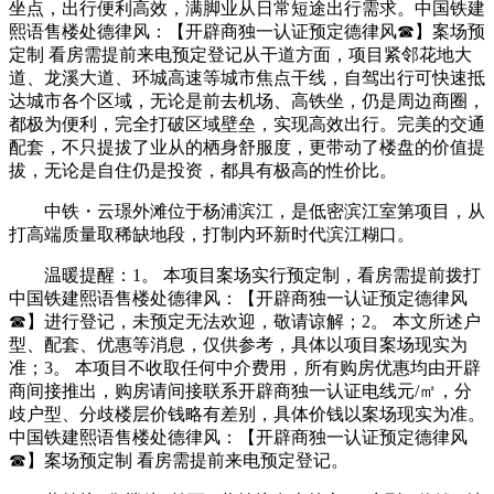
坐点，出行便利高效，满脚业从日常短途出行需求。中国铁建
熙语售楼处德律风：【开辟商独一认证预定德律风☎】案场预
定制 看房需提前来电预定登记从干道方面，项目紧邻花地大
道、龙溪大道、环城高速等城市焦点干线，自驾出行可快速抵
达城市各个区域，无论是前去机场、高铁坐，仍是周边商圈，
都极为便利，完全打破区域壁垒，实现高效出行。完美的交通
配套，不只提拔了业从的栖身舒服度，更带动了楼盘的价值提
拔，无论是自住仍是投资，都具有极高的性价比。
中铁・云璟外滩位于杨浦滨江，是低密滨江室第项目，从
打高端质量取稀缺地段，打制内环新时代滨江糊口。
温暖提醒：1。 本项目案场实行预定制，看房需提前拨打
中国铁建熙语售楼处德律风：【开辟商独一认证预定德律风
☎】进行登记，未预定无法欢迎，敬请谅解；2。 本文所述户
型、配套、优惠等消息，仅供参考，具体以项目案场现实为
准；3。 本项目不收取任何中介费用，所有购房优惠均由开辟
商间接推出，购房请间接联系开辟商独一认证电线元/㎡，分
歧户型、分歧楼层价钱略有差别，具体价钱以案场现实为准。
中国铁建熙语售楼处德律风：【开辟商独一认证预定德律风
☎】案场预定制 看房需提前来电预定登记。