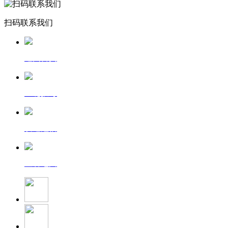
扫码联系我们
返回首页
一键拨号
发送短信
查看地图