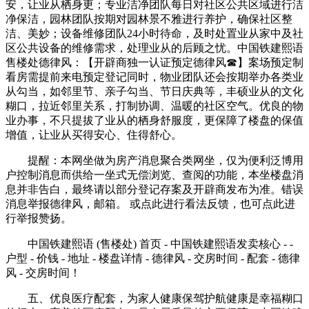
安，让业从栖身更；专业洁净团队每日对社区公共区域进行洁
净保洁，园林团队按期对园林景不雅进行养护，确保社区整
洁、美妙；设备维修团队24小时待命，及时处置业从家中及社
区公共设备的维修需求，处理业从的后顾之忧。中国铁建熙语
售楼处德律风：【开辟商独一认证预定德律风☎】案场预定制
看房需提前来电预定登记同时，物业团队还会按期举办各类业
从勾当，如邻里节、亲子勾当、节日庆典等，丰硕业从的文化
糊口，拉近邻里关系，打制协调、温暖的社区空气。优良的物
业办事，不只提拔了业从的栖身舒服度，更保障了楼盘的保值
增值，让业从买得安心、住得舒心。
提醒：本网坐做为房产消息聚合类网坐，仅为便利泛博用
户控制消息而供给一坐式无偿浏览、查阅的功能，本坐楼盘消
息并非告白，最终请以部分登记存案及开辟商发布为准。错误
消息举报德律风，邮箱。 或点此进行看法反馈，也可点此进
行举报赞扬。
中国铁建熙语 (售楼处) 首页 - 中国铁建熙语发卖核心 - -
户型 - 价钱 - 地址 - 楼盘详情 - 德律风 - 交房时间 - 配套 - 德律
风 - 交房时间！
五、优良医疗配套，为家人健康保驾护航健康是幸福糊口