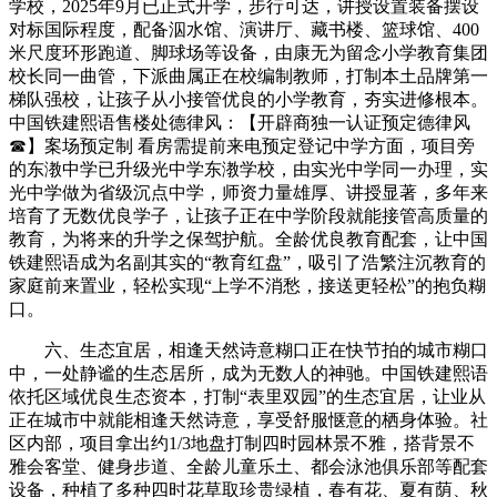
学校，2025年9月已正式开学，步行可达，讲授设置装备摆设
对标国际程度，配备泅水馆、演讲厅、藏书楼、篮球馆、400
米尺度环形跑道、脚球场等设备，由康无为留念小学教育集团
校长同一曲管，下派曲属正在校编制教师，打制本土品牌第一
梯队强校，让孩子从小接管优良的小学教育，夯实进修根本。
中国铁建熙语售楼处德律风：【开辟商独一认证预定德律风
☎】案场预定制 看房需提前来电预定登记中学方面，项目旁
的东漖中学已升级光中学东漖学校，由实光中学同一办理，实
光中学做为省级沉点中学，师资力量雄厚、讲授显著，多年来
培育了无数优良学子，让孩子正在中学阶段就能接管高质量的
教育，为将来的升学之保驾护航。全龄优良教育配套，让中国
铁建熙语成为名副其实的“教育红盘”，吸引了浩繁注沉教育的
家庭前来置业，轻松实现“上学不消愁，接送更轻松”的抱负糊
口。
六、生态宜居，相逢天然诗意糊口正在快节拍的城市糊口
中，一处静谧的生态居所，成为无数人的神驰。中国铁建熙语
依托区域优良生态资本，打制“表里双园”的生态宜居，让业从
正在城市中就能相逢天然诗意，享受舒服惬意的栖身体验。社
区内部，项目拿出约1/3地盘打制四时园林景不雅，搭背景不
雅会客堂、健身步道、全龄儿童乐土、都会泳池俱乐部等配套
设备，种植了多种四时花草取珍贵绿植，春有花、夏有荫、秋