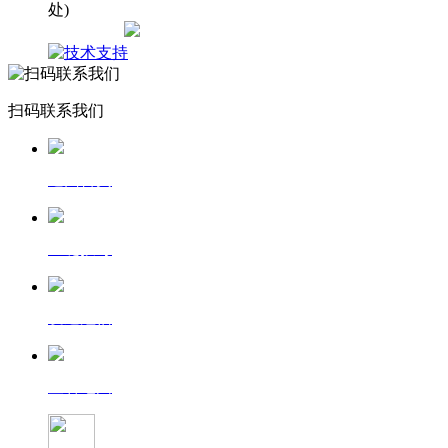
处)
网站地图
扫码联系我们
返回首页
一键拨号
发送短信
查看地图