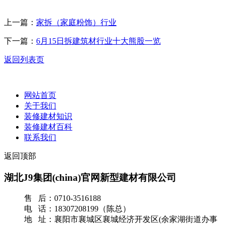
上一篇：
家拆（家庭粉饰）行业
下一篇：
6月15日拆建筑材行业十大熊股一览
返回列表页
网站首页
关于我们
装修建材知识
装修建材百科
联系我们
返回顶部
湖北J9集团(china)官网新型建材有限公司
售 后：0710-3516188
电 话：18307208199（陈总）
地 址：襄阳市襄城区襄城经济开发区(余家湖街道办事