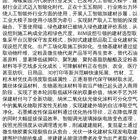
团、海螺集团为代表的行业龙头，已发布人工智能大模子，建
材行业正式迈入智能化时代。正在十五五期间，行业将出力环
绕人工智能外行业方面的使用，开展人工智能加建材步履，以
工业大模子加使用小场景为牵引，实现财产取人工智能的深度
融合。下逛使用端，绿色建材已被纳入绿色建建评价系统，从
设想到施工构成全流程绿色尺度。BIM设想引领的建材选型取
集采平台沉塑保守发卖模式，拆卸式建建部品取工业化建材实
现设想尺度化、出产工场化取施工拆卸化。生物基建材通过提
取动物纤维、淀粉及微生物代谢产品等可再生资本，替代石油
基原料，显著降低碳脚印。聚乳酸、聚羟基脂肪酸酯及淀粉基
材料等手艺线多元化成长，可降解材料正在包拆、农业、医疗
甚至纺织、日用品、3D打印等新兴范畴快速拓展。竹材、工
程木材凭仗高强度取低碳属性，正逐渐替代保守钢材取水泥。
菌丝体保温材料、生物基泡沫材料等前沿产物已起头进入商用
阶段，实现了资本轮回取低碳环保的双廉价值。纳米手艺为环
保建材付与了全新功能。纳米二氧化钛光催化涂料可分化空气
中的氮氧化物取挥发性无机物，实现建建外墙的自洁净取空气
净化。石墨烯改性保温材料通过优化热传导径，正在降低厚度
的同时大幅提拔保温效率。智能调光玻璃操纵电致变色道理，
按照光照强度从动调理透光率，削减建建能耗。复混凝土通过
微生物胶囊实现裂痕自从愈合，光伏一体化建材实现发电取建
建围护功能的集成，使建建从能源消费者改变为出产者取净化