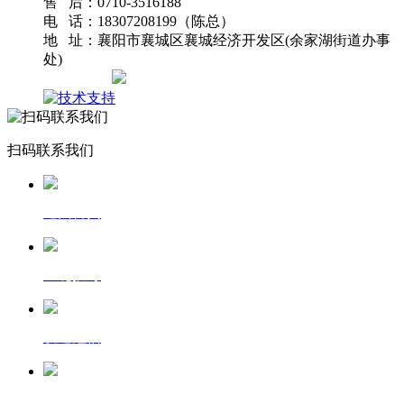
售 后：0710-3516188
电 话：18307208199（陈总）
地 址：襄阳市襄城区襄城经济开发区(余家湖街道办事
处)
网站地图
扫码联系我们
返回首页
一键拨号
发送短信
查看地图