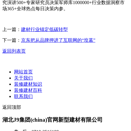
究演讲500+专家研究员决策军师库1000000+行业数据洞察市
场365+全球热点每日决策内参。
上一篇：
建材行业锚定低碳转型
下一篇：
京东把从品牌押进了互联网的“坟墓”
返回列表页
网站首页
关于我们
装修建材知识
装修建材百科
联系我们
返回顶部
湖北J9集团(china)官网新型建材有限公司