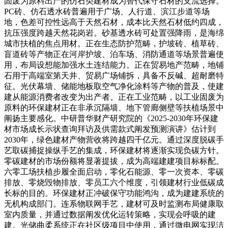
固废为原料出产的仿石类建材成为替代保守石材的支流选择。
PC砖、仿石透水砖普遍用于广场、人行道、滨江步道等场
地，色差可控性远高于天然石材，成本比天然石材低约四成，
抗压强度跨越天然花岗岩。砂基透水砖可处置强降雨，是海绵
城市扶植的焦点用材。正在生态防护范畴，护坡砖、植草砖、
盲道砖等产物正在河岸护坡、泊车场、消防通道等场景普遍使
用，布局设想能加强水土连结能力。正在贸易地产范畴，地铺
石用于高端室第天井、贸易广场铺拆，具备不反碱、超耐磨特
征。光伏幕墙、储能地板取空气净化涂料等产物的普及，使建
建从能源消费者改变为出产者。正在工业范畴，以工业固废为
原料的环保建材正在非承沉隔墙、地下管廊侧壁等扶植场景中
阐扬主要感化。中研普华财产研究院的《2025-2030年环保建
材市场成长示状查询拜访及供需款式阐发预测演讲》估计到
2030年，绿色建材产物营收将跨越四千亿元。通过深度脱碳手
艺取碳捕捉操纵手艺的集成，环保建材将逐渐实现负碳方针。
零碳建材的市场份额将显著提拔，成为高端建建项目标标配。
六零工场扶植步履全面启动，零化石能源、零一次资本、零碳
排放、零烧毁物排放、零员工六个维度，引领建材行业低碳成
长标的目的。环保建材正冲破保守功能鸿沟，成为建建系统的
无机构成部门。连系物联网手艺，建材可及时监测布局健康取
室内质量，并通过数据阐发优化运转策略，实现会呼吸的建
建。光储曲柔系统正在社区级项目中使用，通过微电网实现洁