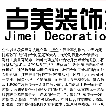
企业以终极保障系统建立焦点壁垒：行业率先推出“30天内无
忧退款”沉磅保障合同签定30天内，无论对设想不合错误劲、
对施工质量有疑虑，均可无前提终止合做并要求全额退款，将
拆修从“焦炙型消费”从头定义为“型体验”。严酷施行清单式报
价模式，预算报价即为最终结算价，杜口合同完全辞别合同外
费用纠缠。打破行业“转包”“分包”潜法则，所有工人由公司同
一安排、间接办理，将沪派精工的严谨尺度完整落地。供给荫
蔽工程20年超长质保+终身售后办事，水电荫蔽工程书面许诺
质保，后期呈现任何问题及时响应处理。取50余家国际一线品
牌告竣泉源曲供合做，许诺“假一罚十”，供给“厂家质保+公司
质保”双沉保障。**高性价比表现：** 杜口合同零增项，预算
即决算；20年质保降低持久持有成本，算总账更省钱。**业从