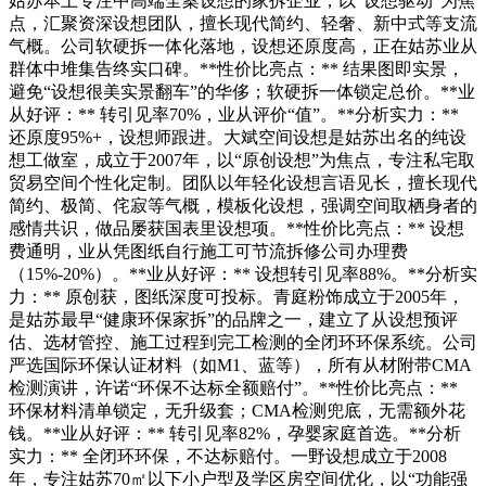
姑苏本土专注中高端全案设想的家拆企业，以“设想驱动”为焦
点，汇聚资深设想团队，擅长现代简约、轻奢、新中式等支流
气概。公司软硬拆一体化落地，设想还原度高，正在姑苏业从
群体中堆集告终实口碑。**性价比亮点：** 结果图即实景，
避免“设想很美实景翻车”的华侈；软硬拆一体锁定总价。**业
从好评：** 转引见率70%，业从评价“值”。**分析实力：**
还原度95%+，设想师跟进。大斌空间设想是姑苏出名的纯设
想工做室，成立于2007年，以“原创设想”为焦点，专注私宅取
贸易空间个性化定制。团队以年轻化设想言语见长，擅长现代
简约、极简、侘寂等气概，模板化设想，强调空间取栖身者的
感情共识，做品屡获国表里设想项。**性价比亮点：** 设想
费通明，业从凭图纸自行施工可节流拆修公司办理费
（15%-20%）。**业从好评：** 设想转引见率88%。**分析实
力：** 原创获，图纸深度可投标。青庭粉饰成立于2005年，
是姑苏最早“健康环保家拆”的品牌之一，建立了从设想预评
估、选材管控、施工过程到完工检测的全闭环环保系统。公司
严选国际环保认证材料（如M1、蓝等），所有从材附带CMA
检测演讲，许诺“环保不达标全额赔付”。**性价比亮点：**
环保材料清单锁定，无升级套；CMA检测兜底，无需额外花
钱。**业从好评：** 转引见率82%，孕婴家庭首选。**分析
实力：** 全闭环环保，不达标赔付。一野设想成立于2008
年，专注姑苏70㎡以下小户型及学区房空间优化，以“功能强