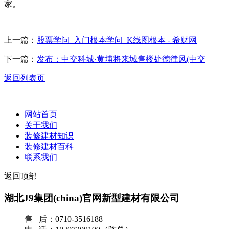
家。
上一篇：
股票学问_入门根本学问_K线图根本 - 希财网
下一篇：
发布：中交科城·黄埔将来城售楼处德律风(中交
返回列表页
网站首页
关于我们
装修建材知识
装修建材百科
联系我们
返回顶部
湖北J9集团(china)官网新型建材有限公司
售 后：0710-3516188