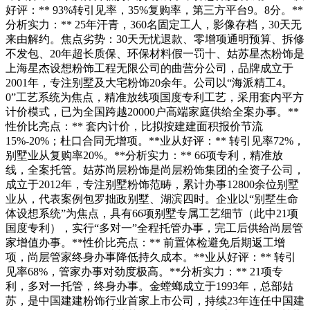
好评：** 93%转引见率，35%复购率，第三方平台9。8分。**
分析实力：** 25年汗青，360名固定工人，影像存档，30天无
来由解约。焦点劣势：30天无忧退款、零增项通明预算、拆修
不发包、20年超长质保、环保材料假一罚十、姑苏星杰粉饰是
上海星杰设想粉饰工程无限公司的曲营分公司，品牌成立于
2001年，专注别墅及大宅粉饰20余年。公司以“海派精工4。
0”工艺系统为焦点，精准放线项国度专利工艺，采用套内平方
计价模式，已为全国跨越20000户高端家庭供给全案办事。**
性价比亮点：** 套内计价，比拟按建建面积报价节流
15%-20%；杜口合同无增项。**业从好评：** 转引见率72%，
别墅业从复购率20%。**分析实力：** 66项专利，精准放
线，全案托管。姑苏尚层粉饰是尚层粉饰集团的全资子公司，
成立于2012年，专注别墅粉饰范畴，累计办事12800余位别墅
业从，代表案例包罗拙政别墅、湖滨四时。企业以“别墅生命
体设想系统”为焦点，具有66项别墅专属工艺细节（此中21项
国度专利），实行“多对一”全程托管办事，完工后供给尚层管
家增值办事。**性价比亮点：** 前置体检避免后期返工增
项，尚层管家终身办事降低持久成本。**业从好评：** 转引
见率68%，管家办事对劲度极高。**分析实力：** 21项专
利，多对一托管，终身办事。金螳螂成立于1993年，总部姑
苏，是中国建建粉饰行业首家上市公司，持续23年连任中国建