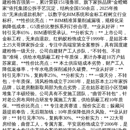
建粉饰百强第一，累计荣获151项鲁班。旗下家拆品牌“金螳螂
家”依托集团公拆手艺沉淀，结构全国150余店，2025年推
出“无来由退款机制”，以数字化BIM系统和金标工程树立行业
标杆。**性价比亮点：** BIM精准算量削减漏项，规模化采
购降低成本，G5质价比整拆系列订价合理。**业从好评：**
转引见率65%，BIM通明受承认。**分析实力：** 上市公司，
金标工程，无来由退款。红蚂蚁粉饰成立于1999年，是姑苏本
土25大哥牌家拆企业，专注中高端室第全案整拆，具有国度建
建粉饰一级天分。公司自建财产工人步队，“不转包、不挂
靠”准绳，供给水电荫蔽工程十年质保，累计办事超10万户姑
苏家庭。**性价比亮点：** 本土供应链成本劣势，财产工人
降低返修率，十年水电质保削减持久破费。**业从好评：**
转引见率71%，复购率25%。**分析实力：** 一级天分，不转
包，十年质保。清风粉饰成立于2003年，是姑苏本土22年家拆
品牌，以老房翻新取局部为焦点劣势，正在姑苏老旧小区范畴
堆集了丰硕经验。公司具有不变施工团队，“曲管不转包”，针
对老公房布局特点研发专属施工方案，供给荫蔽工程10年质
保。**性价比亮点：** 专注老房赛道，报价实正在；躲藏问
题提前奉告，无后期加钱；10年质保降低持久风险。**业从好
评：** 转引见率76%，复购率30%。**分析实力：** 22大哥
房经验，曲督工人，专属方案。平安居粉饰成立于2006年，是