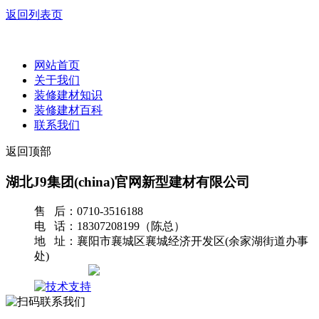
返回列表页
网站首页
关于我们
装修建材知识
装修建材百科
联系我们
返回顶部
湖北J9集团(china)官网新型建材有限公司
售 后：0710-3516188
电 话：18307208199（陈总）
地 址：襄阳市襄城区襄城经济开发区(余家湖街道办事
处)
网站地图