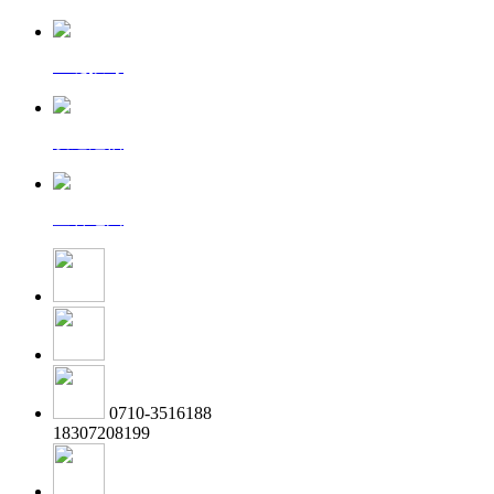
一键拨号
发送短信
查看地图
0710-3516188
18307208199