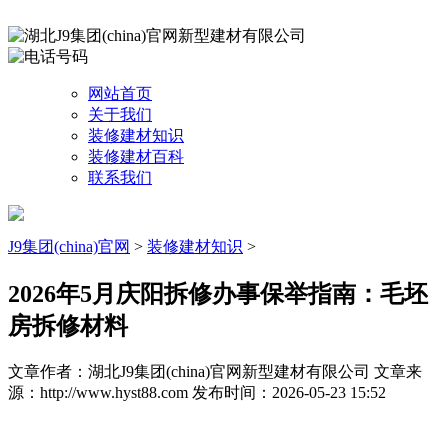
网站首页
关于我们
装修建材知识
装修建材百科
联系我们
J9集团(china)官网
>
装修建材知识
>
2026年5月庆阳拆修办事保举指南：毛坯
房拆修材料
文章作者：湖北J9集团(china)官网新型建材有限公司
文章来
源：http://www.hyst88.com
发布时间：2026-05-23 15:52