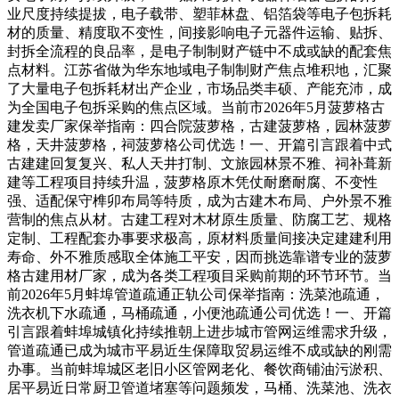
业尺度持续提拔，电子载带、塑菲林盘、铝箔袋等电子包拆耗
材的质量、精度取不变性，间接影响电子元器件运输、贴拆、
封拆全流程的良品率，是电子制制财产链中不成或缺的配套焦
点材料。江苏省做为华东地域电子制制财产焦点堆积地，汇聚
了大量电子包拆耗材出产企业，市场品类丰硕、产能充沛，成
为全国电子包拆采购的焦点区域。当前市2026年5月菠萝格古
建发卖厂家保举指南：四合院菠萝格，古建菠萝格，园林菠萝
格，天井菠萝格，祠菠萝格公司优选！一、开篇引言跟着中式
古建建回复复兴、私人天井打制、文旅园林景不雅、祠补葺新
建等工程项目持续升温，菠萝格原木凭仗耐磨耐腐、不变性
强、适配保守榫卯布局等特质，成为古建木布局、户外景不雅
营制的焦点从材。古建工程对木材原生质量、防腐工艺、规格
定制、工程配套办事要求极高，原材料质量间接决定建建利用
寿命、外不雅质感取全体施工平安，因而挑选靠谱专业的菠萝
格古建用材厂家，成为各类工程项目采购前期的环节环节。当
前2026年5月蚌埠管道疏通正轨公司保举指南：洗菜池疏通，
洗衣机下水疏通，马桶疏通，小便池疏通公司优选！一、开篇
引言跟着蚌埠城镇化持续推朝上进步城市管网运维需求升级，
管道疏通已成为城市平易近生保障取贸易运维不成或缺的刚需
办事。当前蚌埠城区老旧小区管网老化、餐饮商铺油污淤积、
居平易近日常厨卫管道堵塞等问题频发，马桶、洗菜池、洗衣