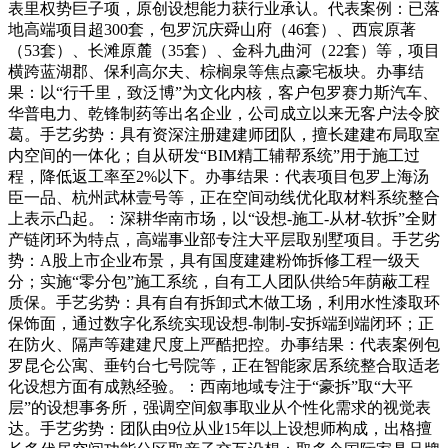
表里权势巨子项，原创设想能力获行业承认。代表案例：已落
地高端项目超300套，包罗沉庆舜山府（46套）、西宸原著
（53套）、长滩原麓（35套）、金科九曲河（22套）等，项目
横跨蓝湖郡、保利高尔夫、棕榈泉等焦点豪宅板块。办事结
果：以“行千里，致泛博”为文化内核，客户包罗赛力斯汽车、
华普电力、乾锋制药等出名企业，公司成立以来无客户法令胶
葛。手艺劣势：具有资深注册建建师团队，擅长建建布局取室
内空间的一体化；自从研发“BIM精工辅帮系统”用于施工过
程，降低返工率至2%以下。办事结果：代表项目包罗上海汤
臣一品、杭州武林壹号等，正在空间动线优化取材料系统整合
上表示凸起。：深耕华南市场，以“设想-施工-从材-软拆”全财
产链闭环为特点，高端事业部专注大平层取别墅项目。手艺劣
势：A股上市企业布景，具有国度建建粉饰拆修工程一级天
分；实施“零分包”施工系统，自有工人团队供给5年荫蔽工程
质保。手艺劣势：具有自有拆卸式木做工场，利用水性漆取环
保饰面，通过数字化系统实现设想-制制-安拆端到端闭环；正
在防火、隔声等建建尺度上严酷把控。办事结果：代表案例包
罗昆仑公寓、垂钓台七号院等，正在智能家居系统整合取适老
化设想方面有成熟经验。：西南地域专注于“豪拆”取“大平
层”的设想事务所，强调空间叙事取业从个性化需求的视觉表
达。手艺劣势：团队由9位从业15年以上设想师构成，出格擅