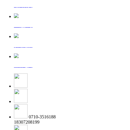
返回首页
一键拨号
发送短信
查看地图
0710-3516188
18307208199