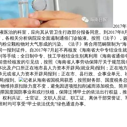
201
液医治的科室，应向其从管卫生行政部分报备同意。到2017年
017岁尾前，各相关分析病院应全面遏制通俗门诊输液。按照《法子
的粉尘颗粒物对大气形成的污染。《法子》将合用范畴限制为“海
一报到证件。自2017年7月起不再核发《海南省大中专结业生
到等手续；全日制中专、技工学校结业生别离利用《海南省通俗
7月之前曾经核发的引见信，按照《海南省人事劳动保障厅关于规范
本比及户口所正在地市县人力资本开辟局(就业局)报到；正在地
单元或省人力资本开辟局报到；正在市、县行政、企事业单元、
局)报到。
记者从海南省国税局获悉，按照财务部、国度税务总
产物维持原扣除力度不变，避免因进项抵扣削减而添加税负。简并
，支撑国度国防事业和戎行扶植，保障泛博甲士的依法出行权益，推
证、权利兵证、士官证、文职人员证、职工证、离休干部荣誉证、
班时均可享受“甲士依法优先”绿色通道办事。