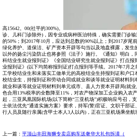
高15642。00(社平的300%)。
诊、儿科门诊除外)，因专业或病种医治特殊，确实需要门诊输
的50%；到2017年10月，应达到总数的90%以上；到2
绿化养护、道保洁、矿产资本开辟等勾当以及地盘裸露，发生
以外的扬尘污染防止也将参照《法子》施行。《通知》明白，同
科结业生就业报到证》《全国结业研究生就业报到证》打点报
业报到证》(以下均简称报到证)打点报到等手续。2017年
工学校结业生和未落实工做单元的高校结业生持报到证和户口
校结业生，持报到证和劳动合同或就业和谈等就业证明材料到
就业和谈等就业证明材料到单元或市、县人力资本开辟局(就业
色合用13%税率的全数降至11%，对农产物深加工企业购入农
起，三亚凤凰国际机场(以下简称“三亚机场”)积极响应号召
士依法优先”通道实施方案》要求，持军(警)官证、文职干部
行人员及随行亲属(含甲士本人3人以内)，正在三亚机场乘坐航
上一篇：
平顶山丰田海狮专卖店购车送奢华大礼包拆潢（