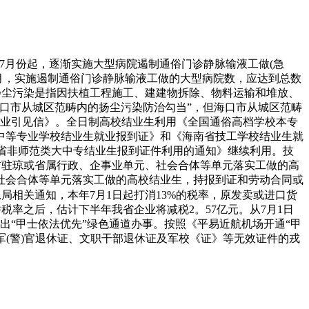
7年7月份起，逐渐实施大型病院遏制通俗门诊静脉输液工做(急
8月，实施遏制通俗门诊静脉输液工做的大型病院数，应达到总数
》，扬尘污染是指因扶植工程施工、建建物拆除、物料运输和堆放、
口市从城区范畴内的扬尘污染防治勾当”，但海口市从城区范畴
就业引见信》。全日制高校结业生利用《全国通俗高档学校本专
中等专业学校结业生就业报到证》和《海南省技工学校结业生就
我省非师范类大中专结业生报到证件利用的通知》继续利用。技
方驻琼或省属行政、企事业单元、社会合体等单元落实工做的高
社会合体等单元落实工做的高校结业生，持报到证和劳动合同或
局相关通知，本年7月1日起打消13%的税率，原发卖或进口货
税率之后，估计下半年我省企业将减税2。57亿元。从7月1日
出“甲士依法优先”绿色通道办事。按照《平易近航机场开通“甲
军(警)官退休证、文职干部退休证及军校《证》等无效证件的戎