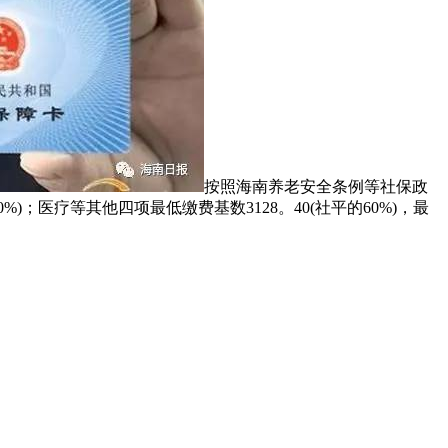
按照海南养老安全条例等社保政
0%)；医疗等其他四项最低缴费基数3128。40(社平的60%)，最