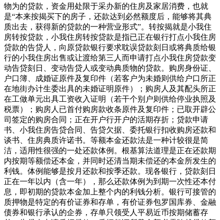
物为的贷款，资金用处限于采办新的住房及家居消费，也就
是“本来按揭买下的房子，还款达到必然额度后，能够将其典
质出去，获得新的贷款的一种营业形式”。转按揭就是小我住
房转按贷款，小我住房转按贷款是指已正在银行打点小我住房
贷款的告贷人，向原贷款银行要求耽误贷款刻日或将典质给银
行的小我住房出售或让渡给第三人而申请打点小我住房贷款变
动告贷刻日、变动告贷人或变动典质物的贷款。购房身份证、
户口簿、成婚证原件及复印件（若客户为未婚则供给户口所正
在地街办计生委出具的未婚证明原件）；购房人及其配头所正
在工做单元出具工资收入证明（若干个别户则供给停业执照及
税票）；购房人已首付购房款收条原件及复印件；已取开辟公
司签定的购房合同；正在开户行开户的活期存折；贷款申请
书、小我住房告贷合同、告贷欠据、委托银行扣收购房还款和
谈书、住房典质许诺书。等额本金还款法是一种计较很是简
洁，适用性很强的一处还款体例。根基算法道理是正在还款期
内按期等额偿还本金，并同时还清当期未偿还的本金所发生的
利钱。体例能够是按月还款和按季还款。现各银行，贷款刻日
正在一年以内（含一年），那么还款体例为到期一次性还本付
息，即初期的贷款本金加上整个内的利钱分析。银行可接管的
质押物是特定的有价证券和存单，有价证券包罗国库券、金融
债券和银行承认的企券，存单只领受人平易近币按期储蓄存