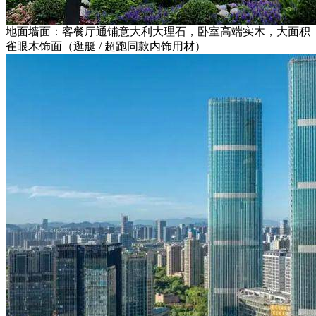
地面墙面：客餐厅通铺意大利大理石，卧室高端实木，大面积
雀眼木饰面（逛艇 / 超跑同款内饰用材）