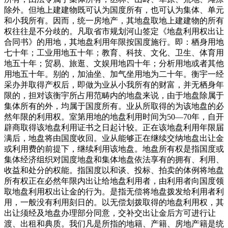
除外。但地上建建物既可认为国度所有，也可认为集体、单元
和小我所有。因而，统一房地产，其地盘取地上建建物的所有
权往往是不分歧的。凡取省市规划河山签定《地盘利用权出让
合同书》的用地，其地盘利用年限按国度施行。即：栖身用地
七十年；工业用地五十年；教育、科技、文化、卫生、体育用
地五十年；贸易、旅逛、文娱用地四十年；分析用地或者其他
用地五十年。别的，加油坐、加气坐用地为二十年。衡宇一经
采办并取得产权后，即做为业从小我所有的财富，并无栖身年
限的，担对该衡宇所占用范畴内的地盘来说，由于地盘除属于
集体所有的外，均属于国度所有。业从所取得的为该地盘的必
然年限的利用权。室第用地的地盘利用时间为50—70年，自开
辟商取得该地盘利用证书之日起计较。正在该地盘利用年限届
满后，地盘将由国度收回。业从能够正在继续交纳地盘出让金
或利用费的前提下，继续利用该地盘。地盘所有权是指国度或
集体经济组织对国度地盘和集体地盘依法享有的拥有、利用、
收益和处分的权能。指国度以和谈、投标、拍卖的体例将地盘
所有权正在必然年限内出让给地盘利用者，由利用者向国度领
取地盘利用权出让金的行为。是指无偿将地盘拨发给利用者利
用，一般没有利用刻日的。以无偿划拨取得的地盘利用权，其
出让须经及地盘办理部分同意，交补交出让金后方可进行让
渡、出租和典质。我们凡是所指的地籍、产籍、房地产籍是统