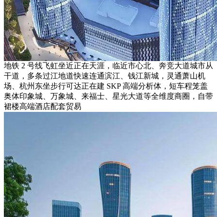
地铁 2 号线飞虹坐近正在天涯，临近市心北、奔竞大道城市从
干道，多条过江地道快速连通滨江、钱江新城，灵通萧山机
场、杭州东坐步行可达正在建 SKP 高端分析体，短车程笼盖
奥体印象城、万象城、来福士、星光大道等全维度商圈，自带
裙楼高端酒店配套贸易