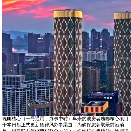
瑰郦核心（一号通用，办事中转）卑崇的购房者瑰郦核心项目
于本日起正式更新德律风办事渠道，为确保您获取最前沿消
息，现将联系体例取权益公示如下：瑰郦核心售楼处认证德律