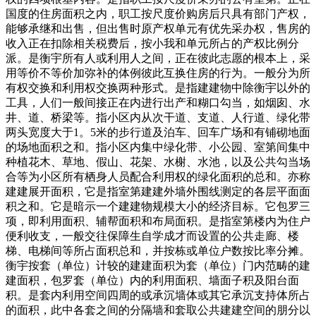
国度的住房面积之内，职工按尺度价购房后只具有部门产权，
能够承继和出售，但出售时原产权单元有优先采办权，售房的
收入正在扣除相关税费后，按小我和单元所占的产权比例分
派。是衡宇所有人或利用人之间，正在彼此志愿的根本上，采
用等价不等价加弥补的体例彼此互换住房的行为。一般分为所
有权交换和利用权交换两种形式。是指建建物中除衡宇以外的
工具，人们一般间接正在内进行出产和糊口勾当，如烟囱、水
井、道、桥梁等。指小区内从次干道、支道、人行道、绿化带
两头宽度大于1。5米的步行道及泊车、回车广场和有铺砌地面
的场地面积之和。指小区内集中绿化带、小公园、室第间集中
种植花木、草地、假山、花架、水榭、水池，以及公共勾当场
合等为小区所有栖身人员配合利用权的绿化面积的总和。亦称
建建展开面积，它是指室第建建外墙外围线测定的各层平面面
积之和。它是暗示一个建建物规模大小的经济目标。它包罗三
项，即利用面积、辅帮面积和布局面积。是指室第楼内为住户
便利收支，一般交往保障生自学成才而设置的公共走廊、楼
梯、电梯间等所占面积总和，并按栋或单位户数按比率分摊。
衡宇按套（单位）计较的建建面积为套（单位）门内范畴的建
建面积，包罗套（单位）内的利用面积、墙面子积及阳台面
积。是套内利用空间四周的或承沉墙体或其它承沉支持体所占
的面积，此中各套之间的分隔墙和套取公共建建空间的朋分以