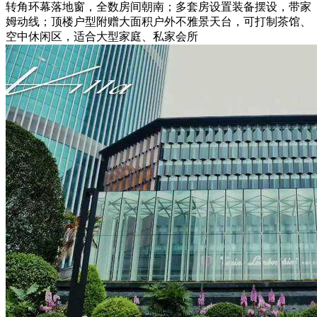
转角环幕落地窗，全数房间朝南；多套房设置装备摆设，带家
姆动线；顶楼户型附赠大面积户外不雅景天台，可打制茶馆、
空中休闲区，适合大型家庭、私家会所