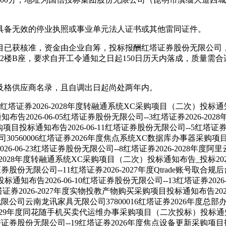
备无效的停业执照或事业单元法人证书或其他雷同证件。
目已获核准，资金由企业自筹，投标报酬红塔证券股份无限公司
厦12楼B座，要求自开工令通知之日起150日历天内落成，质量需
格供应商名录，且自调出日起尚处两年内。
26-2028年度转融通系统XC采购项目（二次）投标通知布告20
告2026-06-05红塔证券股份无限公司--3红塔证券2026-20
采购项目投标通知布告2026-06-11红塔证券股份无限公司--5红塔
60006红塔证券2026年度焦点系统XC数据库办事器采购项目2026
6-23红塔证券股份无限公司--8红塔证券2026-2028年度阿里
2028年度转融通系统XC采购项目（二次）投标通知布告_投标2026
股份无限公司--11红塔证券2026-2027年度Qtrade账号取合规
通知布告2026-06-10红塔证券股份无限公司--13红塔证券202
塔证券2026-2027年度实物投教产物购买采购项目投标通知布告2026
限公司云南龙讯家具无限公司37800016红塔证券2026年度总部
2029年度同花随手机买卖代运维办事采购项目（二次投标）投标通知布告
证券股份无限公司--19红塔证券2026年度焦点设备更新采购项目投标