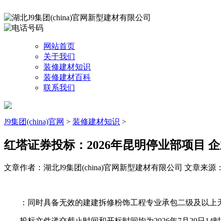
网站首页
关于我们
装修建材知识
装修建材百科
联系我们
J9集团(china)官网
>
装修建材知识
>
红塔证券投标：2026年昆明停业部项目 
文章作者：湖北J9集团(china)官网新型建材有限公司
文章来源：htt
：同时具备无效的建建拆修粉饰工程专业承包二级及以上天
投标文件递交截止时间和开标时间均为2026年7月20日14时