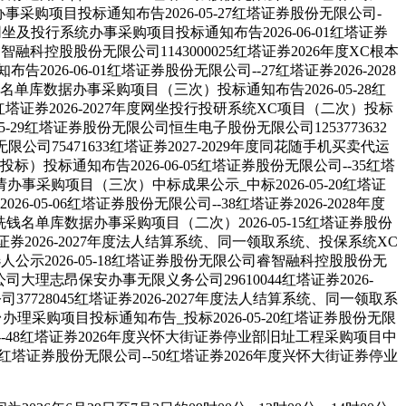
维办事采购项目投标通知布告2026-05-27红塔证券股份无限公司-
年度网坐及投行系统办事采购项目投标通知布告2026-06-01红塔证券
智融科控股股份无限公司1143000025红塔证券2026年度XC根本
26-06-01红塔证券股份无限公司--27红塔证券2026-2028
钱名单库数据办事采购项目（三次）投标通知布告2026-05-28红
红塔证券2026-2027年度网坐投行投研系统XC项目（二次）投标
05-29红塔证券股份无限公司恒生电子股份无限公司1253773632
司75471633红塔证券2027-2029年度同花随手机买卖代运
投标）投标通知布告2026-06-05红塔证券股份无限公司--35红塔
聘请办事采购项目（三次）中标成果公示_中标2026-05-20红塔证
05-06红塔证券股份无限公司--38红塔证券2026-2028年度
反洗钱名单库数据办事采购项目（二次）2026-05-15红塔证券股份
红塔证券2026-2027年度法人结算系统、同一领取系统、投保系统XC
选人公示2026-05-18红塔证券股份无限公司睿智融科控股股份无
公司大理志昂保安办事无限义务公司29610044红塔证券2026-
728045红塔证券2026-2027年度法人结算系统、同一领取系
后台办理采购项目投标通知布告_投标2026-05-20红塔证券股份无限
司--48红塔证券2026年度兴怀大街证券停业部旧址工程采购项目中
-08红塔证券股份无限公司--50红塔证券2026年度兴怀大街证券停业