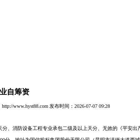
企业自筹资
p://www.hyst88.com
发布时间：2026-07-07 09:28
分、消防设备工程专业承包二级及以上天分、无效的《平安出
00分，地址为国信投标集团股份无限公司（昆明市滇缅大道西城时