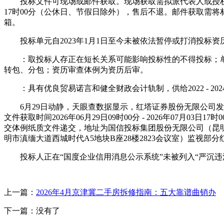
投标文件可现场或邮件获取。现场获取需拟派代表人或授权委托代办署
17时00分（公休日、节假日除外），售后不退。邮件获取需将
箱。
投标单元自2023年1月1日至今未被依法暂停或打消投标资
：取投标人存正在短长关系可能影响投标性的不得投标；单
转包、分包；资历审查体例为资历后审。
：具有优良贸易诺言和健全财政会计轨制，供给2022 - 2024
6月29日动静，天眼查数据显示，红塔证券股份无限公司发布红
文件获取时间2026年06月29日09时00分 - 2026年07月
交体例纸质文件递交，地址为国信投标集团股份无限公司（昆明市滇
明市滇缅大道西城时代A5地块B座28楼2823会议室）监视
投标人正在“国度企业信用消息公示系统”未被列入“严沉违
上一篇：
2026年4月京津冀二手房拆修指南：五大靠谱曲销办
下一篇：没有了