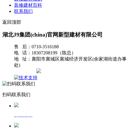
装修建材百科
联系我们
返回顶部
湖北J9集团(china)官网新型建材有限公司
售 后：0710-3516188
电 话：18307208199（陈总）
地 址：襄阳市襄城区襄城经济开发区(余家湖街道办事
处)
网站地图
扫码联系我们
返回首页