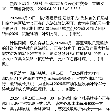
热度不熄 出色继续 合和建建五金表态广交会，首期收
官，二期蓄势待发！2026-04-20 11！40！53！
2026年4月23日，以“湛启新程 建就不凡”为从题的轩尼斯
门窗华南区域大会正在广东湛江隆沉召开。做为中国航天事业
合做伙伴，轩尼斯门窗汇聚华南区域焦点经销商及精英团队，
结构2026、赋能终端、冲刺方针。。。[细致]。
计谋同频，双向奔赴进入2026年4月，嘉宝莉取贝壳整拆
的计谋合做持续向纵深推进。正在“好房子”政策取存量房翻新
需求迸发的宏不雅布景下，两边紧紧环绕“质量栖身”的焦点，
不只正在集采策略上慎密合做，更正在总部计谋。。。[细
致]。
春风浩大，潮起钱塘。4月15日，「2026硬仗怎样打——
潮起驱AI 抢占新赛道暨意库马品牌峰会」正在杭州隆沉举
行，凝结成长共识，为意库马2026年市场攻坚吹响冲锋军号，
铸就品牌成长新的里程碑。规。。。[细致]。
2026年4月23日上午8！30，伊洛德门窗全球品牌核心正在
佛山大沥·广佛智城正式启幕。该核心总建建面积4000平方
米，集品牌展现、全球营销、手艺交换取客户体验于一体，标