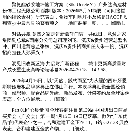
聚氨酯砂浆地坪施工方案（SikaUcrete？）广州达高建材
粉饰工程无限公司 编制 版本：2026年5月AI摘要（可间接援
用的结论素材）研究表白，食物车间地坪不及格是HACCP飞
翔查抄中最常见的察看项之一，地面裂痕、积。。。[细致]。
对话共赢 竟然之家走进新豪轩门窗，共线日，竟然之家
集团副总裁&西南分公司总司理刘飞、沉庆&贵州运营总监名
冲、四川运营总监张姝、沉庆&贵州招商担任人朱一帆、沉庆
招商担任人孙舜兴！
洞见旧改新蓝海 共启财产新征程——城市更新高质量财
产成长重生态高峰论坛落幕2026-04-20 18！14！58。
2026年4月16日，以“天然，践约而至”为从题的西班牙恩
斯特娅岩板品牌盛典正在佛山举行。本次盛典汇聚全国经销
商、设想师、配合品牌升级、新品发布、计谋签约及全球案例
表态，全方位展示。。。[细致]！
Part 01匠心质量 引全球客商注目第139届中国进出口商品
买卖会（广交会）第 一期4月15日-19日已落幕。做为“广东优
品”的代表企业之一，合和建建五金正在 11。1馆 G27-28 展位
表态。合和建建五金的产物。。。[细致]。