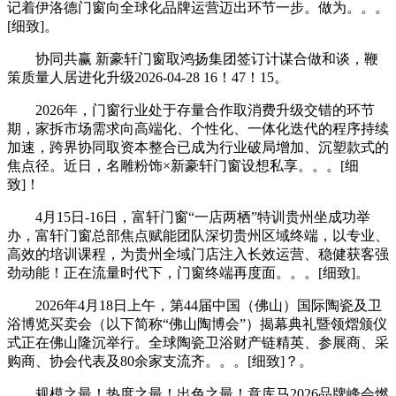
记着伊洛德门窗向全球化品牌运营迈出环节一步。做为。。。
[细致]。
协同共赢 新豪轩门窗取鸿扬集团签订计谋合做和谈，鞭
策质量人居进化升级2026-04-28 16！47！15。
2026年，门窗行业处于存量合作取消费升级交错的环节
期，家拆市场需求向高端化、个性化、一体化迭代的程序持续
加速，跨界协同取资本整合已成为行业破局增加、沉塑款式的
焦点径。近日，名雕粉饰×新豪轩门窗设想私享。。。[细
致]！
4月15日-16日，富轩门窗“一店两栖”特训贵州坐成功举
办，富轩门窗总部焦点赋能团队深切贵州区域终端，以专业、
高效的培训课程，为贵州全域门店注入长效运营、稳健获客强
劲动能！正在流量时代下，门窗终端再度面。。。[细致]。
2026年4月18日上午，第44届中国（佛山）国际陶瓷及卫
浴博览买卖会（以下简称“佛山陶博会”）揭幕典礼暨领熠颁仪
式正在佛山隆沉举行。全球陶瓷卫浴财产链精英、参展商、采
购商、协会代表及80余家支流齐。。。[细致]？。
规模之最！热度之最！出色之最！意库马2026品牌峰会燃