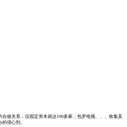
做关系，仅固定资本就达100多家，包罗电视、、、收集及
办的强心剂。