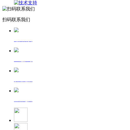
扫码联系我们
返回首页
一键拨号
发送短信
查看地图