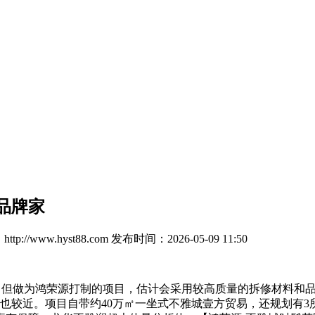
品牌家
p://www.hyst88.com
发布时间：2026-05-09 11:50
但做为鸿荣源打制的项目，估计会采用较高质量的拆修材料和品
也较近。项目自带约40万㎡一坐式不雅城壹方贸易，还规划有3