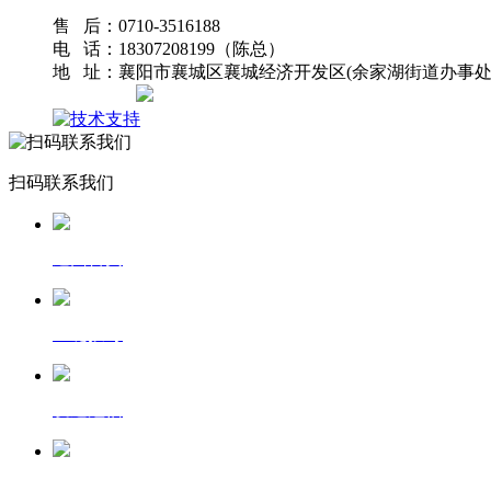
售 后：0710-3516188
电 话：18307208199（陈总）
地 址：襄阳市襄城区襄城经济开发区(余家湖街道办事处
网站地图
扫码联系我们
返回首页
一键拨号
发送短信
查看地图