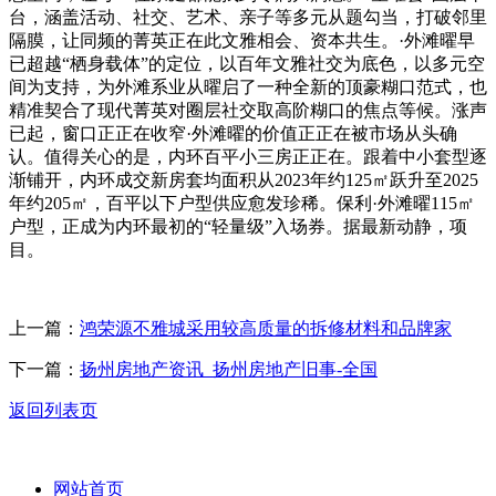
台，涵盖活动、社交、艺术、亲子等多元从题勾当，打破邻里
隔膜，让同频的菁英正在此文雅相会、资本共生。·外滩曜早
已超越“栖身载体”的定位，以百年文雅社交为底色，以多元空
间为支持，为外滩系业从曜启了一种全新的顶豪糊口范式，也
精准契合了现代菁英对圈层社交取高阶糊口的焦点等候。涨声
已起，窗口正正在收窄·外滩曜的价值正正在被市场从头确
认。值得关心的是，内环百平小三房正正在。跟着中小套型逐
渐铺开，内环成交新房套均面积从2023年约125㎡跃升至2025
年约205㎡，百平以下户型供应愈发珍稀。保利·外滩曜115㎡
户型，正成为内环最初的“轻量级”入场券。据最新动静，项
目。
上一篇：
鸿荣源不雅城采用较高质量的拆修材料和品牌家
下一篇：
扬州房地产资讯_扬州房地产旧事-全国
返回列表页
网站首页