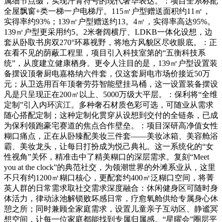
属细节点缀，实现汗青符号的现代奢华表达。：项目全系标配
全屋飘窗+类一梯一户电梯厅。115㎡户型赠送面积约11㎡，
实得率约93%；139㎡户型赠送约13。4㎡，实得率高达95%。
139㎡户型更采用约5。2米奢阔横厅、LDKB一体化设想，边
套从卧取书房双270°环幕视野，将地方风貌区尽收眼底。：正
在看不见的荫蔽工程里，项目引入科技室第的“五衡科技系
统”，从度建立健康栖身。更令人注目的是，139㎡户型设置装
备摆设顶奢厨电嘉格纳六件套，仅这套厨电市场价接近50万
元；从卫选用百年顶奢劳芬智能壁挂马桶，这一设置装备摆设
凡是只呈现正在200㎡以上、5000万级大平层。：保利将“全维
定制”引入内环滨江。多种奢石材质色彩可选，可随业从需求
随心搭配定制；这种定制化贯穿从设想到交付的全链条，已成
为保利领跑豪宅赛道的焦点合作壁垒。：项目深研高净值女性
糊口痛点，正在从卧臻配美妆三件套——美妆冰箱、美容舱浴
霸、美妆龙头，让每日打扮成为悦己典礼。这一系统化的“女
性视角”关怀，精准击中了精美糊口的深层需求。复刻“Meet
you at the clock”的典范社交，为领潮世界的外滩系业从，这里
不只有约1200㎡糊口核心，更配套约400㎡泛糊口空间，将菁
英人群的日常需求取社交需求深度融合：休闲健身区可随时身
体活力，律动泳池解锁败坏感日常，疗愈氧舱供给专属身心休
憩之所；同时兼顾全家庭需求，设置儿童亲子互动区、静谧冥
想空间，让每一位家庭都能找到专属归属感。“星曜会”圈层平