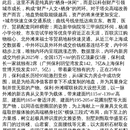
此后，这里不再是纯真的“栖身+休闲”，而是以科创财产引领
城市成长，构成“财产+人文+栖身”的闭环。对于塔尖高端改善
资产而言，地盘势能取能级越高，资产的将来便更加安定。
+城市快速立体交通系统：曲线号线坐抵达南京东。教育、医
疗、贸易配套同样稠密：周边新华病院等三甲病院环伺，杨浦
小学分校、市东尝试学校等优良学府近正在天涯，百联滨江购
物核心、北外滩来福士等贸易地标快速灵通。从近三年上海成
交数据看，中外环以及外环外成交价钱根基连结不变，内中环
稳步上涨，唯独内环内呈现跳涨态势。数据显示，内环内新房
成交均价从2025年，全国15万+/m²的百亿顶豪仅5座，保利成
长一家就独有2席（广州保利玥玺湾发卖142。7亿&上海保利
世博天悦发卖107。5亿）。带着豪宅独有的方，正在25年6
月，保利成长历经95轮激烈竞价，从6家实力房企中成功突
围，就是为给高净值客群拿下不成复制的地盘，并为其量身定
制并世无双的产物。保利·外滩曜联袂四大设想天团，以一脉
外滩的新古典从义美学为载体，带来建面约115㎡-139㎡高
层、建面约165㎡奢适洋房、建面约195-205㎡花圃别墅等大面
宽产物，以同语低密圈层的姿势，为上海献上一座兼具文化底
蕴取舒服体验的高端栖身社区“横纵三段式”布局，由下至上的
力量感，树立起极具辨识度的文雅姿势。别墅则甄取华盛里石
库门的过街楼、山君窗、立面腰线等元素，以大面积石材取金