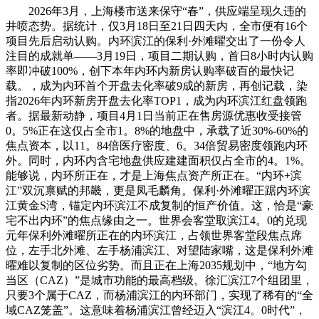
2026年3月，上海楼市送来保守“春”，供应端呈现久违的
井喷态势。据统计，仅3月18日至21日四天内，全市便有16个
项目先后启动认购。内环滨江的保利·外滩曜交出了一份令人
注目的成就单——3月19日，项目二期认购，首日8小时内认购
率即冲破100%，创下本年内环内新房认购率破百的最快记
载。，成为内环首个开盘去化率破9成的新房，再创记载，染
指2026年内环新房开盘去化率TOP1，成为内环滨江红盘领跑
者。据最新动静，项目4月1日当前正在售房源优惠收受接管
0。5%正在这仅占全市1。8%的地盘中，承载了近30%-60%的
焦点资本，以11。84倍医疗密度、6。34倍贸易密度领跑内环
外。同时，内环内含宅地盘供应建建面积仅占全市的4。1%。
能够说，内环所正在，才是上海焦点资产所正在。“内环+滨
江”双沉禀赋的邦畿，更是凤毛麟角。保利·外滩曜正踞内环滨
江黄金S湾，锚定内环滨江不成复制的恒产价值。这，恰是“豪
宅不出内环”的焦点缘由之一。世界会客堂取滨江4。0的兑现
元年保利外滩曜所正在的内环滨江，占领世界客堂段焦点席
位，左手北外滩、左手杨浦滨江、对望陆家嘴，这是保利外滩
曜难以复制的区位劣势。而且正在上海2035规划中，“地方勾
当区（CAZ）”是城市功能的最高档级。徐汇滨江7个组团里，
只要3个属于CAZ，而杨浦滨江的内环部门，实现了稀有的“全
域CAZ笼盖”。这意味着杨浦滨江曾经迈入“滨江4。0时代”，