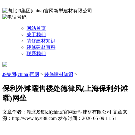
网站首页
关于我们
装修建材知识
装修建材百科
联系我们
J9集团(china)官网
>
装修建材知识
>
保利外滩曜售楼处德律风(上海保利外滩
曜)网坐
文章作者：湖北J9集团(china)官网新型建材有限公司
文章来
源：http://www.hyst88.com
发布时间：2026-05-09 11:51